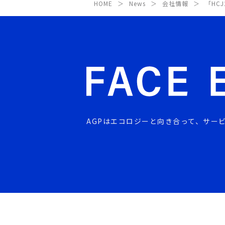
HOME
News
会社情報
「HC
AGPはエコロジーと向き合って、
サー