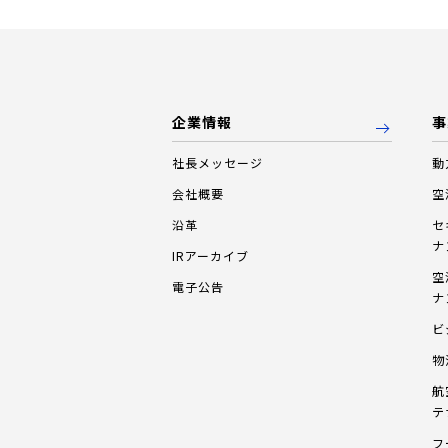
企業情報
事
社長メッセージ
動
会社概要
空
沿革
セ
ナ
IRアーカイブ
空
電子公告
ナ
ビ
物
航
テ
フ